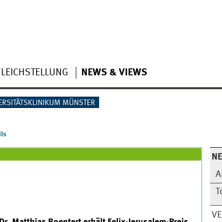
LEICHSTELLUNG
NEWS & VIEWS
ERSITÄTSKLINIKUM MÜNSTER
ls
N
A
T
V
r. Matthias Boentert erhält Felix-Jerusalem-Preis