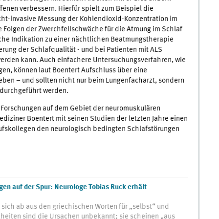
fenen verbessern. Hierfür spielt zum Beispiel die
nicht-invasive Messung der Kohlendioxid-Konzentration im
ie Folgen der Zwerchfellschwäche für die Atmung im Schlaf
che Indikation zu einer nächtlichen Beatmungstherapie
erung der Schlafqualität - und bei Patienten mit ALS
werden kann. Auch einfachere Untersuchungsverfahren, wie
gen, können laut Boentert Aufschluss über eine
n – und sollten nicht nur beim Lungenfacharzt, sondern
 durchgeführt werden.
e Forschungen auf dem Gebiet der neuromuskulären
diziner Boentert mit seinen Studien der letzten Jahre einen
erufskollegen den neurologisch bedingten Schlafstörungen
en auf der Spur: Neurologe Tobias Ruck erhält
 sich ab aus den griechischen Worten für „selbst“ und
kheiten sind die Ursachen unbekannt; sie scheinen „aus