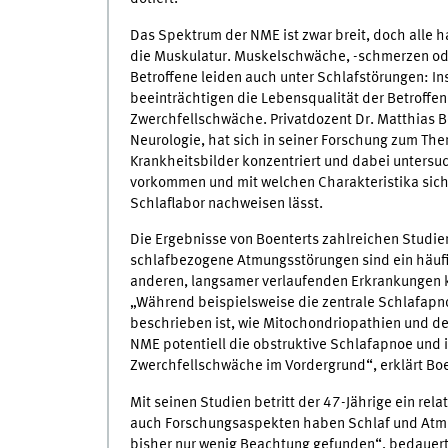
Das Spektrum der NME ist zwar breit, doch all
die Muskulatur. Muskelschwäche, -schmerzen oder
Betroffene leiden auch unter Schlafstörungen:
beeinträchtigen die Lebensqualität der Betroffene
Zwerchfellschwäche. Privatdozent Dr. Matthias Bo
Neurologie, hat sich in seiner Forschung zum Th
Krankheitsbilder konzentriert und dabei untersu
vorkommen und mit welchen Charakteristika sich
Schlaflabor nachweisen lässt.
Die Ergebnisse von Boenterts zahlreichen Studi
schlafbezogene Atmungsstörungen sind ein häufi
anderen, langsamer verlaufenden Erkrankungen k
„Während beispielsweise die zentrale Schlafapn
beschrieben ist, wie Mitochondriopathien und de
NME potentiell die obstruktive Schlafapnoe und 
Zwerchfellschwäche im Vordergrund“, erklärt Boe
Mit seinen Studien betritt der 47-Jährige ein rel
auch Forschungsaspekten haben Schlaf und Atmu
bisher nur wenig Beachtung gefunden“, bedauert d