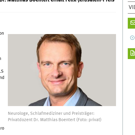
VI
on
h
n
LS
ind
Neurologe, Schlafmediziner und Preisträger:
Privatdozent Dr. Matthias Boentert (Foto: privat)
uro