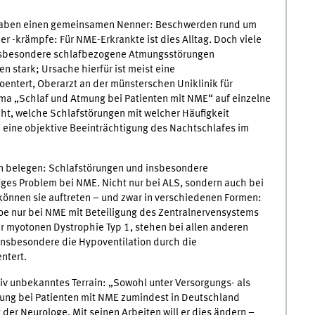
e haben einen gemeinsamen Nenner: Beschwerden rund um
 -krämpfe: Für NME-Erkrankte ist dies Alltag. Doch viele
 Insbesondere schlafbezogene Atmungsstörungen
n stark; Ursache hierfür ist meist eine
entert, Oberarzt an der münsterschen Uniklinik für
ema „Schlaf und Atmung bei Patienten mit NME“ auf einzelne
cht, welche Schlafstörungen mit welcher Häufigkeit
 eine objektive Beeinträchtigung des Nachtschlafes im
en belegen: Schlafstörungen und insbesondere
ges Problem bei NME. Nicht nur bei ALS, sondern auch bei
önnen sie auftreten – und zwar in verschiedenen Formen:
oe nur bei NME mit Beteiligung des Zentralnervensystems
r myotonen Dystrophie Typ 1, stehen bei allen anderen
insbesondere die Hypoventilation durch die
ntert.
ativ unbekanntes Terrain: „Sowohl unter Versorgungs- als
ng bei Patienten mit NME zumindest in Deutschland
er Neurologe. Mit seinen Arbeiten will er dies ändern –