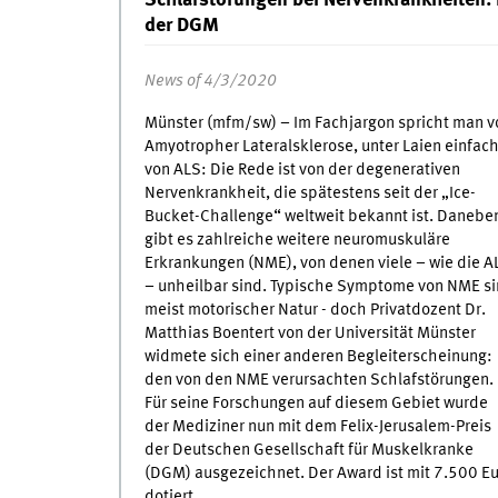
der DGM
News of 4/3/2020
Münster (mfm/sw) – Im Fachjargon spricht man v
Amyotropher Lateralsklerose, unter Laien einfac
von ALS: Die Rede ist von der degenerativen
Nervenkrankheit, die spätestens seit der „Ice-
Bucket-Challenge“ weltweit bekannt ist. Danebe
gibt es zahlreiche weitere neuromuskuläre
Erkrankungen (NME), von denen viele – wie die A
– unheilbar sind. Typische Symptome von NME s
meist motorischer Natur - doch Privatdozent Dr.
Matthias Boentert von der Universität Münster
widmete sich einer anderen Begleiterscheinung:
den von den NME verursachten Schlafstörungen.
Für seine Forschungen auf diesem Gebiet wurde
der Mediziner nun mit dem Felix-Jerusalem-Preis
der Deutschen Gesellschaft für Muskelkranke
(DGM) ausgezeichnet. Der Award ist mit 7.500 E
dotiert.