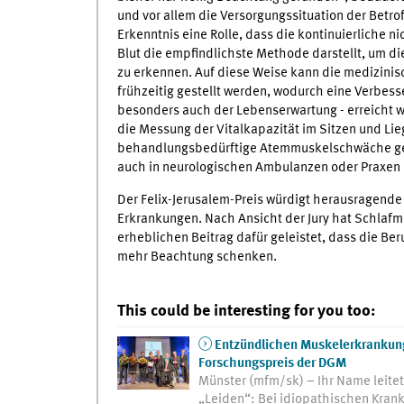
und vor allem die Versorgungssituation der Betrof
Erkenntnis eine Rolle, dass die kontinuierliche 
Blut die empfindlichste Methode darstellt, um d
zu erkennen. Auf diese Weise kann die medizinis
frühzeitig gestellt werden, wodurch eine Verbess
besonders auch der Lebenserwartung - erreicht 
die Messung der Vitalkapazität im Sitzen und Lie
behandlungsbedürftige Atemmuskelschwäche gebe
auch in neurologischen Ambulanzen oder Praxen
Der Felix-Jerusalem-Preis würdigt herausragend
Erkrankungen. Nach Ansicht der Jury hat Schlafme
erheblichen Beitrag dafür geleistet, dass die B
mehr Beachtung schenken.
This could be interesting for you too:
Entzündlichen Muskelerkrankung
Forschungspreis der DGM
Münster (mfm/sk) – Ihr Name leitet
„Leiden“: Bei idiopathischen Kran