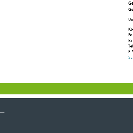
Ge
G
Un
Ko
Fo
Br
Te
E-
Sc