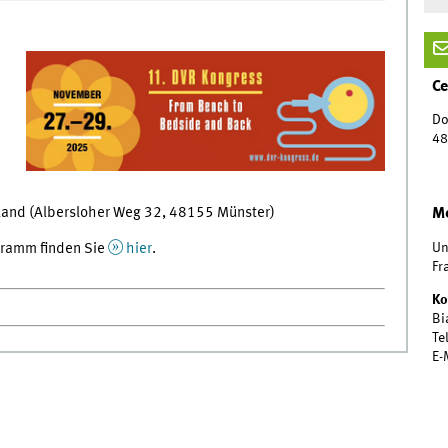
Ce
Do
48
and (Albersloher Weg 32, 48155 Münster)
Me
Un
gramm finden Sie
hier
.
Fr
Ko
Bi
Te
E-