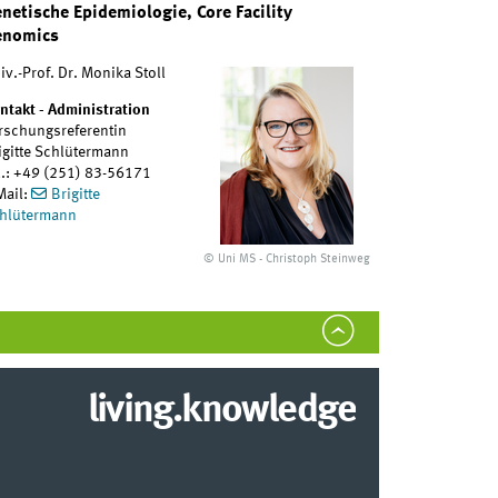
netische Epidemiologie, Core Facility
enomics
iv.-Prof. Dr. Monika Stoll
ntakt - Administration
rschungsreferentin
igitte Schlütermann
l.: +49 (251) 83-56171
Mail:
Brigitte
hlütermann
© Uni MS - Christoph Steinweg
living.knowledge